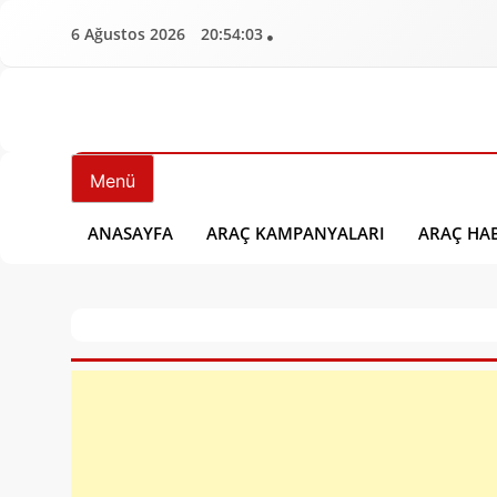
İçeriğe
6 Ağustos 2026
20:54:04
geç
Aracbulten.Com
Araç Bülten
Menü
ANASAYFA
ARAÇ KAMPANYALARI
ARAÇ HAB