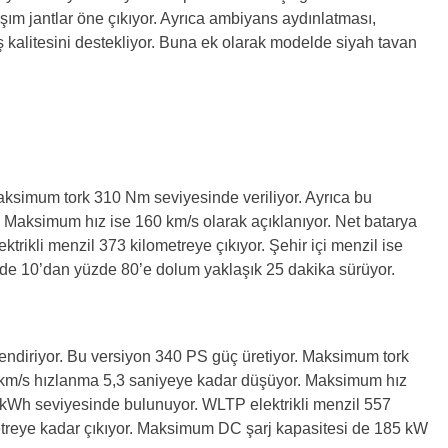
aşım jantlar öne çıkıyor. Ayrıca ambiyans aydınlatması,
üş kalitesini destekliyor. Buna ek olarak modelde siyah tavan
ksimum tork 310 Nm seviyesinde veriliyor. Ayrıca bu
. Maksimum hız ise 160 km/s olarak açıklanıyor. Net batarya
rikli menzil 373 kilometreye çıkıyor. Şehir içi menzil ise
zde 10’dan yüzde 80’e dolum yaklaşık 25 dakika sürüyor.
endiriyor. Bu versiyon 340 PS güç üretiyor. Maksimum tork
 km/s hızlanma 5,3 saniyeye kadar düşüyor. Maksimum hız
9 kWh seviyesinde bulunuyor. WLTP elektrikli menzil 557
metreye kadar çıkıyor. Maksimum DC şarj kapasitesi de 185 kW