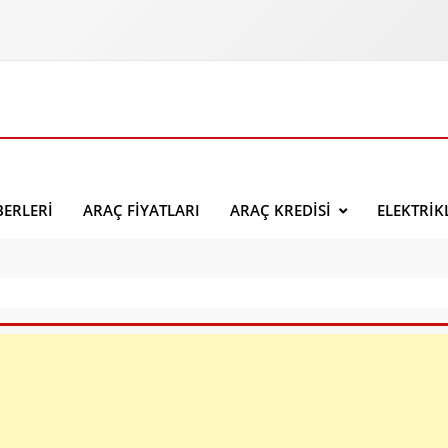
ERLERI
ARAÇ FIYATLARI
ARAÇ KREDISI
ELEKTRIK