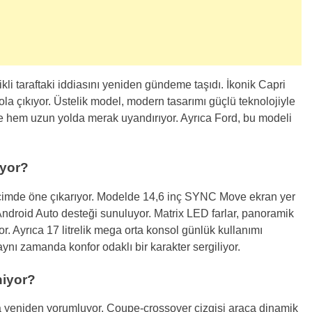
rikli taraftaki iddiasını yeniden gündeme taşıdı. İkonik Capri
ola çıkıyor. Üstelik model, modern tasarımı güçlü teknolojiyle
nde hem uzun yolda merak uyandırıyor. Ayrıca Ford, bu modeli
uyor?
biçimde öne çıkarıyor. Modelde 14,6 inç SYNC Move ekran yer
Android Auto desteği sunuluyor. Matrix LED farlar, panoramik
r. Ayrıca 17 litrelik mega orta konsol günlük kullanımı
 aynı zamanda konfor odaklı bir karakter sergiliyor.
niyor?
la yeniden yorumluyor. Coupe-crossover çizgisi araca dinamik