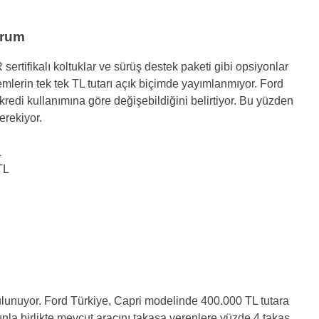
urum
 sertifikalı koltuklar ve sürüş destek paketi gibi opsiyonlar
mlerin tek tek TL tutarı açık biçimde yayımlanmıyor. Ford
 kredi kullanımına göre değişebildiğini belirtiyor. Bu yüzden
erekiyor.
L
TL
ulunuyor. Ford Türkiye, Capri modelinde 400.000 TL tutara
nunla birlikte mevcut aracını takasa verenlere yüzde 4 takas