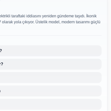
ektrikli taraftaki iddiasını yeniden gündeme taşıdı. İkonik
V olarak yola çıkıyor. Üstelik model, modern tasarımı güçlü
r?
r?
m