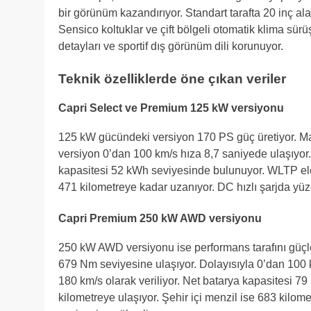
bir görünüm kazandırıyor. Standart tarafta 20 inç al
Sensico koltuklar ve çift bölgeli otomatik klima sür
detayları ve sportif dış görünüm dili korunuyor.
Teknik özelliklerde öne çıkan veriler
Capri Select ve Premium 125 kW versiyonu
125 kW gücündeki versiyon 170 PS güç üretiyor. Ma
versiyon 0’dan 100 km/s hıza 8,7 saniyede ulaşıyor
kapasitesi 52 kWh seviyesinde bulunuyor. WLTP elekt
471 kilometreye kadar uzanıyor. DC hızlı şarjda yü
Capri Premium 250 kW AWD versiyonu
250 kW AWD versiyonu ise performans tarafını güçl
679 Nm seviyesine ulaşıyor. Dolayısıyla 0’dan 100
180 km/s olarak veriliyor. Net batarya kapasitesi 7
kilometreye ulaşıyor. Şehir içi menzil ise 683 kilo