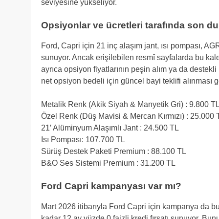
seviyesine yükseliyor.
Opsiyonlar ve ücretleri tarafında son d
Ford, Capri için 21 inç alaşım jant, ısı pompası, AGR
sunuyor. Ancak erişilebilen resmî sayfalarda bu kale
ayrıca opsiyon fiyatlarının peşin alım ya da destekli
net opsiyon bedeli için güncel bayi teklifi alınması g
Metalik Renk (Akik Siyah & Manyetik Gri) : 9.800 T
Özel Renk (Düş Mavisi & Mercan Kırmızı) : 25.000 
21′ Alüminyum Alaşımlı Jant : 24.500 TL
Isı Pompası: 107.700 TL
Sürüş Destek Paketi Premium : 88.100 TL
B&O Ses Sistemi Premium : 31.200 TL
Ford Capri kampanyası var mı?
Mart 2026 itibarıyla Ford Capri için kampanya da b
kadar 12 ay yüzde 0 faizli kredi fırsatı sunuyor. Bu