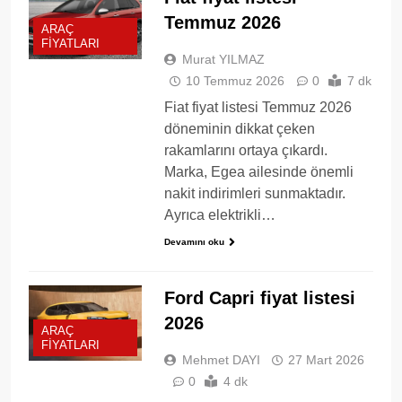
Temmuz 2026
ARAÇ
FIYATLARI
Murat YILMAZ
10 Temmuz 2026
0
7 dk
Fiat fiyat listesi Temmuz 2026
döneminin dikkat çeken
rakamlarını ortaya çıkardı.
Marka, Egea ailesinde önemli
nakit indirimleri sunmaktadır.
Ayrıca elektrikli…
Devamını oku
Ford Capri fiyat listesi
2026
ARAÇ
FIYATLARI
Mehmet DAYI
27 Mart 2026
0
4 dk