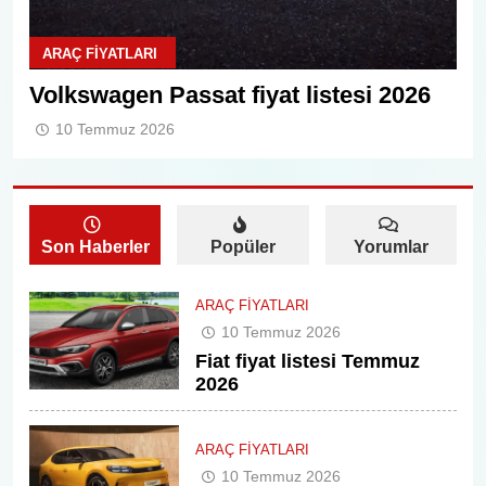
ARAÇ FIYATLARI
A
Volkswagen Passat fiyat listesi 2026
Vo
10 Temmuz 2026
Son Haberler
Popüler
Yorumlar
ARAÇ FIYATLARI
10 Temmuz 2026
Fiat fiyat listesi Temmuz
2026
ARAÇ FIYATLARI
10 Temmuz 2026