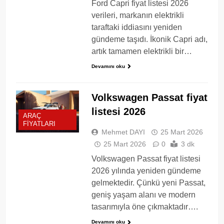
Ford Capri fiyat listesi 2026
verileri, markanın elektrikli
taraftaki iddiasını yeniden
gündeme taşıdı. İkonik Capri adı,
artık tamamen elektrikli bir…
Devamını oku
Volkswagen Passat fiyat
listesi 2026
ARAÇ
FIYATLARI
Mehmet DAYI
25 Mart 2026
25 Mart 2026
0
3 dk
Volkswagen Passat fiyat listesi
2026 yılında yeniden gündeme
gelmektedir. Çünkü yeni Passat,
geniş yaşam alanı ve modern
tasarımıyla öne çıkmaktadır….
Devamını oku