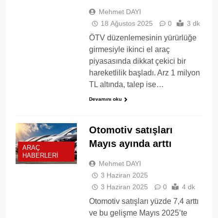
Mehmet DAYI
18 Ağustos 2025
0
3 dk
ÖTV düzenlemesinin yürürlüğe
girmesiyle ikinci el araç
piyasasında dikkat çekici bir
hareketlilik başladı. Arz 1 milyon
TL altında, talep ise…
Devamını oku
Otomotiv satışları
Mayıs ayında arttı
ARAÇ
HABERLERI
Mehmet DAYI
3 Haziran 2025
3 Haziran 2025
0
4 dk
Otomotiv satışları yüzde 7,4 arttı
ve bu gelişme Mayıs 2025’te