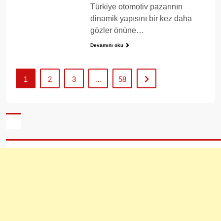
Türkiye otomotiv pazarının
dinamik yapısını bir kez daha
gözler önüne…
Devamını oku
1
2
3
…
58
Sonraki
sayfa