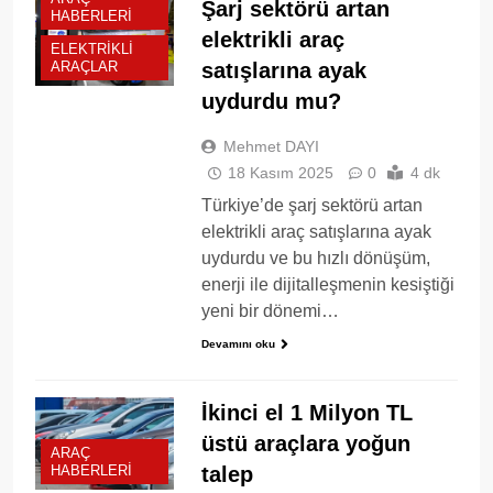
Şarj sektörü artan
HABERLERI
elektrikli araç
ELEKTRIKLI
satışlarına ayak
ARAÇLAR
uydurdu mu?
Mehmet DAYI
18 Kasım 2025
0
4 dk
Türkiye’de şarj sektörü artan
elektrikli araç satışlarına ayak
uydurdu ve bu hızlı dönüşüm,
enerji ile dijitalleşmenin kesiştiği
yeni bir dönemi…
Devamını oku
İkinci el 1 Milyon TL
üstü araçlara yoğun
ARAÇ
talep
HABERLERI