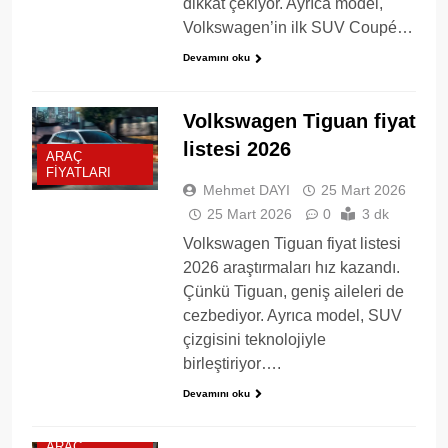
dikkat çekiyor. Ayrıca model,
Volkswagen’in ilk SUV Coupé…
Devamını oku
Volkswagen Tiguan fiyat
listesi 2026
ARAÇ
FIYATLARI
Mehmet DAYI
25 Mart 2026
25 Mart 2026
0
3 dk
Volkswagen Tiguan fiyat listesi
2026 araştırmaları hız kazandı.
Çünkü Tiguan, geniş aileleri de
cezbediyor. Ayrıca model, SUV
çizgisini teknolojiyle
birleştiriyor….
Devamını oku
ARAÇ