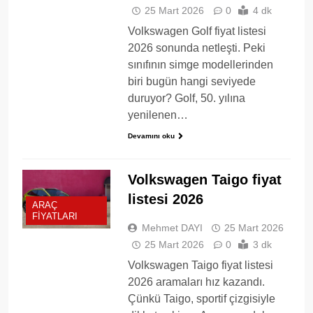
25 Mart 2026
0
4 dk
Volkswagen Golf fiyat listesi
2026 sonunda netleşti. Peki
sınıfının simge modellerinden
biri bugün hangi seviyede
duruyor? Golf, 50. yılına
yenilenen…
Devamını oku
Volkswagen Taigo fiyat
listesi 2026
ARAÇ
FIYATLARI
Mehmet DAYI
25 Mart 2026
25 Mart 2026
0
3 dk
Volkswagen Taigo fiyat listesi
2026 aramaları hız kazandı.
Çünkü Taigo, sportif çizgisiyle