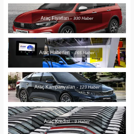
Araç Fiyatları
330
Haber
Araç Haberleri
165
Haber
Araç Kampanyaları
123
Haber
Araç Kredisi
9
Haber