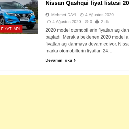
Nissan Qashqai fiyat listesi 2
Mehmet DAYI
4 Ağustos 2020
4 Ağustos 2020
0
2 dk
 FIYATLARI
2020 model otomobillerin fiyatları açıkl
başladı. Merakla beklenen 2020 model a
fiyatları açıklanmaya devam ediyor. Niss
marka otomobillerin fiyatları 24…
Devamını oku