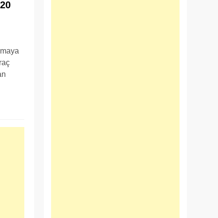
020
anmaya
raç
an