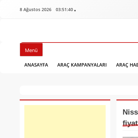
İçeriğe
8 Ağustos 2026
03:51:41
geç
Aracbulten.Com
Araç Bülten
Menü
ANASAYFA
ARAÇ KAMPANYALARI
ARAÇ HAB
Nis
fiyat