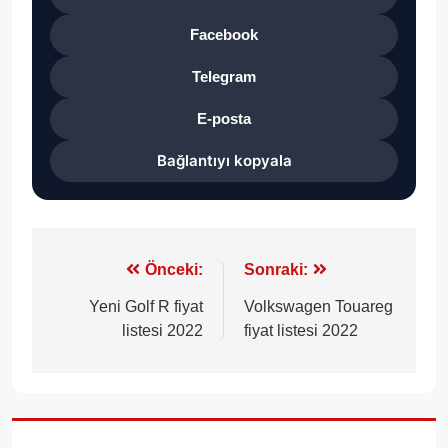
Facebook
Telegram
E-posta
Bağlantıyı kopyala
Yazı
Önceki:
Sonraki:
gezinmesi
Yeni Golf R fiyat
Volkswagen Touareg
listesi 2022
fiyat listesi 2022