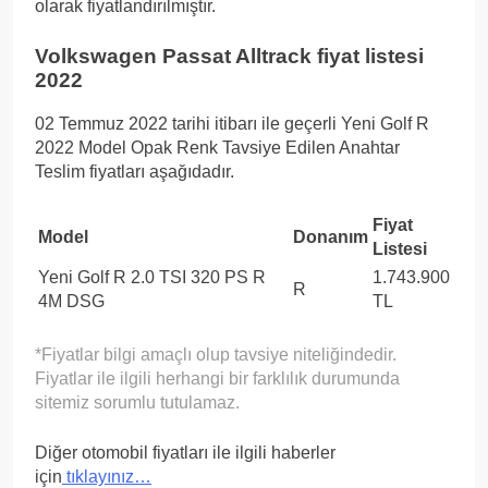
olarak fiyatlandırılmıştır.
Volkswagen Passat Alltrack fiyat listesi
2022
02 Temmuz 2022 tarihi itibarı ile geçerli Yeni Golf R
2022 Model Opak Renk Tavsiye Edilen Anahtar
Teslim fiyatları aşağıdadır.
Fiyat
Model
Donanım
Listesi
Yeni Golf R 2.0 TSI 320 PS R
1.743.900
R
4M DSG
TL
*Fiyatlar bilgi amaçlı olup tavsiye niteliğindedir.
Fiyatlar ile ilgili herhangi bir farklılık durumunda
sitemiz sorumlu tutulamaz.
Diğer otomobil fiyatları ile ilgili haberler
için
tıklayınız…