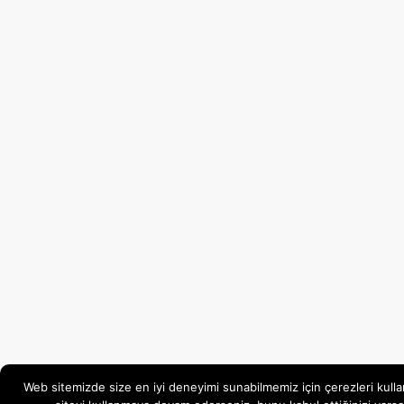
Web sitemizde size en iyi deneyimi sunabilmemiz için çerezleri kulla