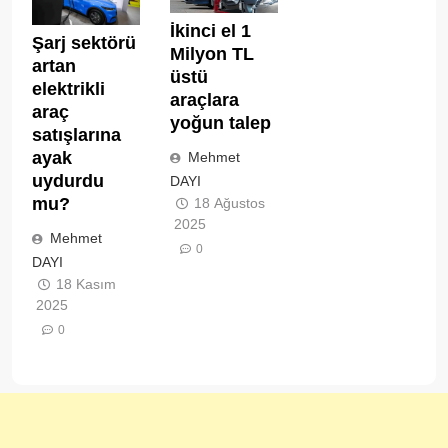
İkinci el 1
Şarj sektörü
Milyon TL
artan
üstü
elektrikli
araçlara
araç
yoğun talep
satışlarına
ayak
Mehmet
uydurdu
DAYI
mu?
18 Ağustos
2025
Mehmet
0
DAYI
18 Kasım
2025
0