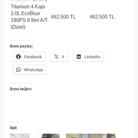
Titanium 4 Kapı
2.0L EcoBlue
462.500 TL
462.500 TL
190PS 8 İleri A/T
(Dizel)
Bunu paylaş:
Facebook
X
LinkedIn
WhatsApp
Bunu beğen:
İlgili