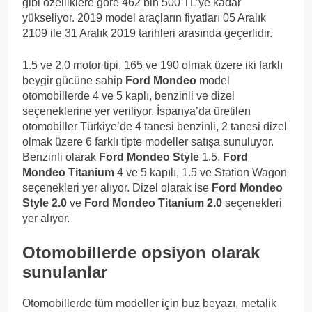
gibi özelliklere göre 462 bin 500 TL’ye kadar
yükseliyor. 2019 model araçların fiyatları 05 Aralık
2109 ile 31 Aralık 2019 tarihleri arasında geçerlidir.
1.5 ve 2.0 motor tipi, 165 ve 190 olmak üzere iki farklı
beygir gücüne sahip
Ford Mondeo
model
otomobillerde 4 ve 5 kaplı, benzinli ve dizel
seçeneklerine yer veriliyor. İspanya’da üretilen
otomobiller Türkiye’de 4 tanesi benzinli, 2 tanesi dizel
olmak üzere 6 farklı tipte modeller satışa sunuluyor.
Benzinli olarak
Ford Mondeo Style
1.5,
Ford
Mondeo Titanium
4 ve 5 kapılı, 1.5 ve Station Wagon
seçenekleri yer alıyor. Dizel olarak ise
Ford Mondeo
Style 2.0
ve
Ford Mondeo Titanium 2.0
seçenekleri
yer alıyor.
Otomobillerde opsiyon olarak
sunulanlar
Otomobillerde tüm modeller için buz beyazı, metalik