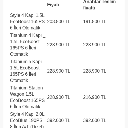
Anahtar Teslim
Fiyatı
fiyattı
Style 4 Kapı 1.5L
EcoBoost 165PS
203.800 TL
191.800 TL
6 İleri Otomatik
Titanium 4 Kapı _
1.5L EcoBoost
228.900 TL
228.900 TL
165PS 6 İleri
Otomatik
Titanium 5 Kapı
1.5L EcoBoost
228.900 TL
228.900 TL
165PS 6 İleri
Otomatik
Titanium Station
Wagon 1.5L
228.900 TL
216.900 TL
EcoBoost 165PS
6 İleri Otomatik
Style 4 Kapı 2.0L
EcoBlue 190PS
392.000 TL
392.000 TL
8 İleri A/T (Dizel)