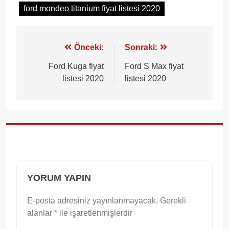
ford mondeo titanium fiyat listesi 2020
Yazı
Önceki:
Sonraki:
gezinmesi
Ford Kuga fiyat
Ford S Max fiyat
listesi 2020
listesi 2020
YORUM YAPIN
E-posta adresiniz yayınlanmayacak.
Gerekli
alanlar
*
ile işaretlenmişlerdir