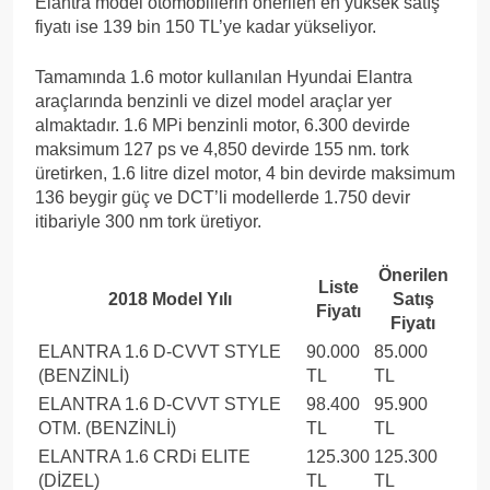
Elantra model otomobillerin önerilen en yüksek satış
fiyatı ise 139 bin 150 TL’ye kadar yükseliyor.
Tamamında 1.6 motor kullanılan Hyundai Elantra
araçlarında benzinli ve dizel model araçlar yer
almaktadır. 1.6 MPi benzinli motor, 6.300 devirde
maksimum 127 ps ve 4,850 devirde 155 nm. tork
üretirken, 1.6 litre dizel motor, 4 bin devirde maksimum
136 beygir güç ve DCT’li modellerde 1.750 devir
itibariyle 300 nm tork üretiyor.
Önerilen
Liste
2018 Model Yılı
Satış
Fiyatı
Fiyatı
ELANTRA 1.6 D-CVVT STYLE
90.000
85.000
(BENZİNLİ)
TL
TL
ELANTRA 1.6 D-CVVT STYLE
98.400
95.900
OTM. (BENZİNLİ)
TL
TL
ELANTRA 1.6 CRDi ELITE
125.300
125.300
(DİZEL)
TL
TL