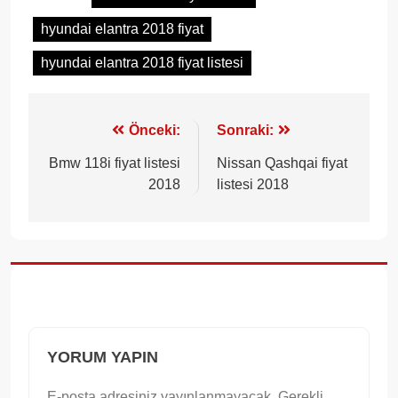
hyundai elantra 2018 fiyat
hyundai elantra 2018 fiyat listesi
Yazı
Önceki:
Sonraki:
gezinmesi
Bmw 118i fiyat listesi
Nissan Qashqai fiyat
2018
listesi 2018
YORUM YAPIN
E-posta adresiniz yayınlanmayacak.
Gerekli