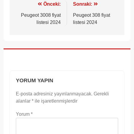
Yazı
Önceki:
Sonraki:
gezinmesi
Peugeot 3008 fiyat
Peugeot 308 fiyat
listesi 2024
listesi 2024
YORUM YAPIN
E-posta adresiniz yayınlanmayacak.
Gerekli
alanlar
*
ile işaretlenmişlerdir
Yorum
*