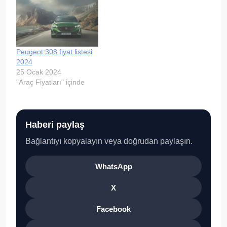
Peugeot 308 fiyat listesi
2024
25 Ocak 2024
"Araç Fiyatları" içinde
Haberi paylaş
Bağlantıyı kopyalayın veya doğrudan paylaşın.
WhatsApp
X
Facebook