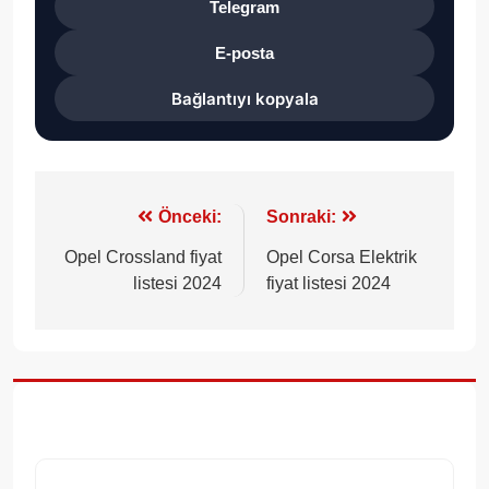
Telegram
E-posta
Bağlantıyı kopyala
Yazı
Önceki:
Sonraki:
gezinmesi
Opel Crossland fiyat
Opel Corsa Elektrik
listesi 2024
fiyat listesi 2024