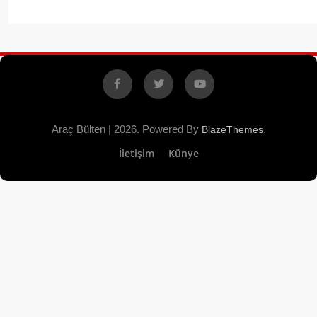
Facebook
X
YouTube
Araç Bülten | 2026. Powered By
.
BlazeThemes
İletişim
Künye