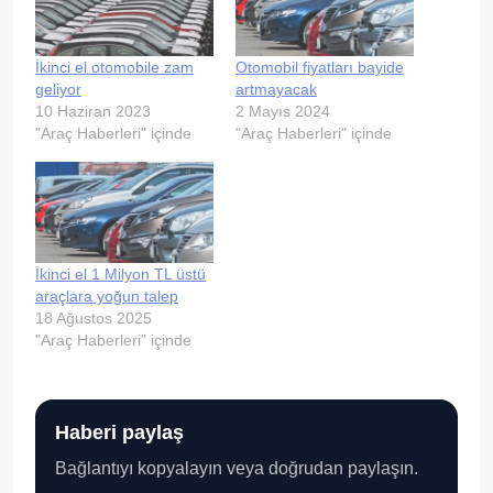
İkinci el otomobile zam
Otomobil fiyatları bayide
geliyor
artmayacak
10 Haziran 2023
2 Mayıs 2024
"Araç Haberleri" içinde
"Araç Haberleri" içinde
İkinci el 1 Milyon TL üstü
araçlara yoğun talep
18 Ağustos 2025
"Araç Haberleri" içinde
Haberi paylaş
Bağlantıyı kopyalayın veya doğrudan paylaşın.