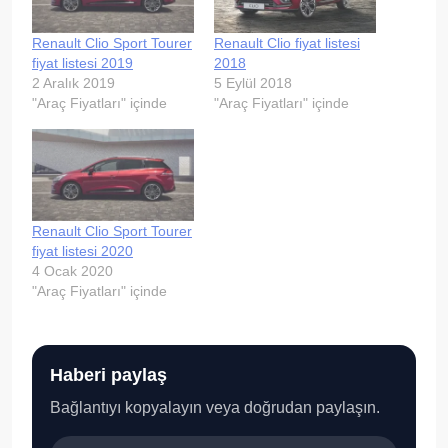
Renault Clio Sport Tourer
Renault Clio fiyat listesi
fiyat listesi 2019
2018
2 Aralık 2019
5 Eylül 2018
"Araç Fiyatları" içinde
"Araç Fiyatları" içinde
Renault Clio Sport Tourer
fiyat listesi 2020
4 Ocak 2020
"Araç Fiyatları" içinde
Haberi paylaş
Bağlantıyı kopyalayın veya doğrudan paylaşın.