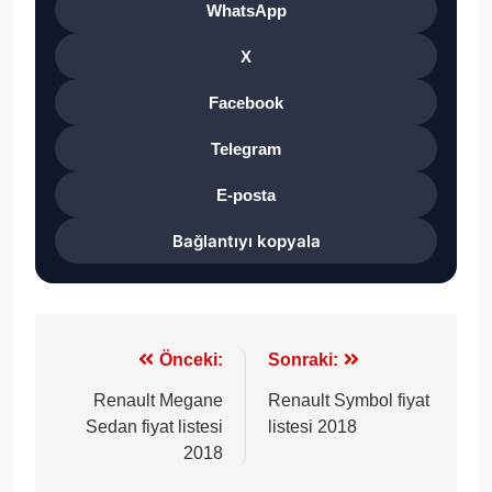
WhatsApp
X
Facebook
Telegram
E-posta
Bağlantıyı kopyala
Yazı
Önceki:
Sonraki:
gezinmesi
Renault Megane
Renault Symbol fiyat
Sedan fiyat listesi
listesi 2018
2018