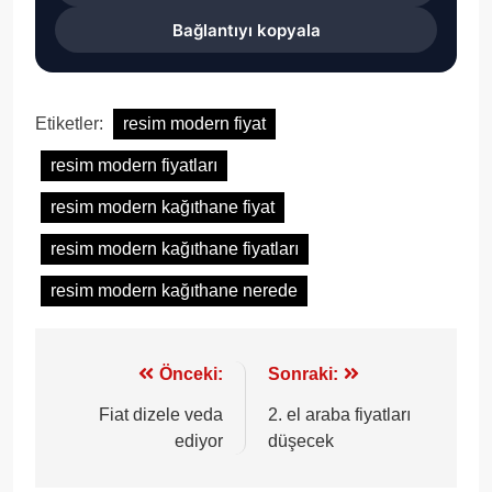
Bağlantıyı kopyala
Etiketler:
resim modern fiyat
resim modern fiyatları
resim modern kağıthane fiyat
resim modern kağıthane fiyatları
resim modern kağıthane nerede
Yazı
Önceki:
Sonraki:
gezinmesi
Fiat dizele veda
2. el araba fiyatları
ediyor
düşecek