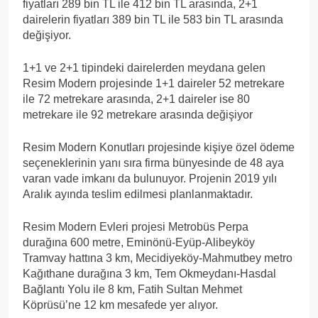
fiyatları 289 bin TL ile 412 bin TL arasında, 2+1
dairelerin fiyatları 389 bin TL ile 583 bin TL arasında
değişiyor.
1+1 ve 2+1 tipindeki dairelerden meydana gelen
Resim Modern projesinde 1+1 daireler 52 metrekare
ile 72 metrekare arasında, 2+1 daireler ise 80
metrekare ile 92 metrekare arasında değişiyor
Resim Modern Konutları projesinde kişiye özel ödeme
seçeneklerinin yanı sıra firma bünyesinde de 48 aya
varan vade imkanı da bulunuyor. Projenin 2019 yılı
Aralık ayında teslim edilmesi planlanmaktadır.
Resim Modern Evleri projesi Metrobüs Perpa
durağına 600 metre, Eminönü-Eyüp-Alibeyköy
Tramvay hattına 3 km, Mecidiyeköy-Mahmutbey metro
Kağıthane durağına 3 km, Tem Okmeydanı-Hasdal
Bağlantı Yolu ile 8 km, Fatih Sultan Mehmet
Köprüsü’ne 12 km mesafede yer alıyor.