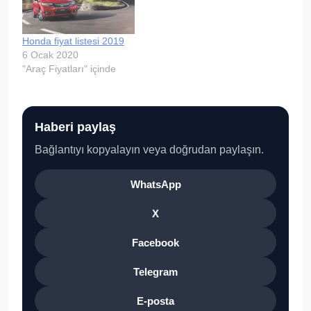
oldu. Sur Yapı bu yoğun
ilgi üzerine Sur Yapı
Antalya projesinin yeni
Honda fiyat listesi 2019
etabı olan…
6 Ocak 2020
"Araç Fiyatları" içinde
Haberi paylaş
Bağlantıyı kopyalayın veya doğrudan paylaşın.
WhatsApp
X
Facebook
Telegram
E-posta