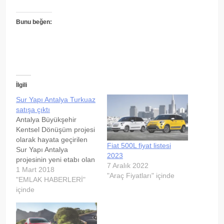
Bunu beğen:
İlgili
Sur Yapı Antalya Turkuaz
satışa çıktı
Antalya Büyükşehir
Kentsel Dönüşüm projesi
olarak hayata geçirilen
Fiat 500L fiyat listesi
Sur Yapı Antalya
2023
projesinin yeni etabı olan
7 Aralık 2022
Turkuaz etabı satışa
1 Mart 2018
"Araç Fiyatları" içinde
çıktı. Antalya'dan ve
"EMLAK HABERLERİ"
Antalya dışındaki illerden
içinde
yoğun ilgi gören Sur Yapı
Antalya projesine ülke
dışından da yoğun ilgi