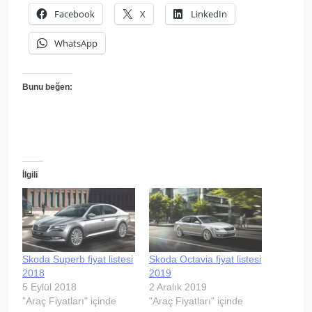
Facebook
X
LinkedIn
WhatsApp
Bunu beğen:
İlgili
Skoda Superb fiyat listesi
Skoda Octavia fiyat listesi
2018
2019
5 Eylül 2018
2 Aralık 2019
"Araç Fiyatları" içinde
"Araç Fiyatları" içinde