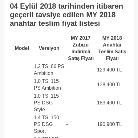
04 Eylül 2018 tarihinden itibaren
geçerli tavsiye edilen MY 2018
anahtar teslim fiyat listesi
MY 2017
MY 2018
Zubizu
Anahtar
Model
Versiyon
İndirimli
Teslim Satış
Satış Fiyatı
Fiyatı
1.2 TSI 86 PS
–
129.400 TL
Ambition
1.0 TSI 115
–
138.400 TL
PS Ambition
1.0 TSI 115
PS DSG
–
183.400 TL
Style
1.4 TSI 150
PS DSG
–
190.900 TL
Sport