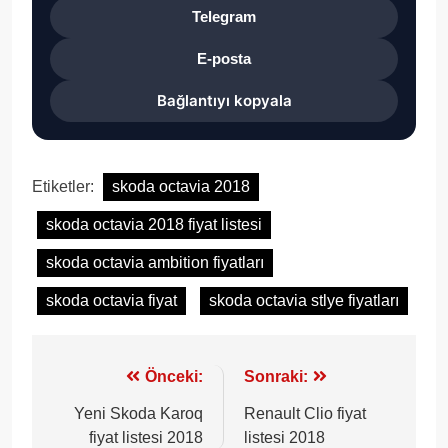
Telegram
E-posta
Bağlantıyı kopyala
Etiketler:
skoda octavia 2018
skoda octavia 2018 fiyat listesi
skoda octavia ambition fiyatları
skoda octavia fiyat
skoda octavia stlye fiyatları
Yazı
Önceki:
Sonraki:
gezinmesi
Yeni Skoda Karoq
Renault Clio fiyat
fiyat listesi 2018
listesi 2018