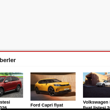
aberler
Volkswagen 
istesi
Ford Capri fiyat
fiyat listesi 
026