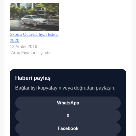
Skoda Octavia fiyat listesi
2020
12 Aralık 2019
"Araç Fiyatları" içinde
Haberi paylaş
Bağlantıyı kopyalayın veya doğrudan paylaşın.
WhatsApp
X
Facebook