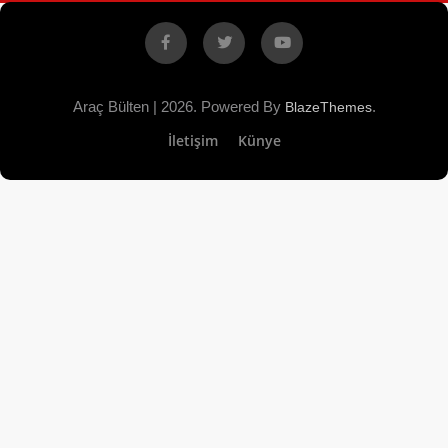
Facebook
X
YouTube
Araç Bülten | 2026. Powered By
.
BlazeThemes
İletişim
Künye