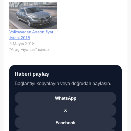
Volkswagen Arteon fiyat
listesi 2018
9 Mayıs 2018
"Araç Fiyatları" içinde
Haberi paylaş
Bağlantıyı kopyalayın veya doğrudan paylaşın.
WhatsApp
X
Facebook