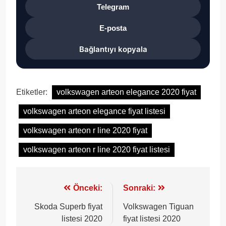
Telegram
E-posta
Bağlantıyı kopyala
Etiketler:
volkswagen arteon elegance 2020 fiyat
volkswagen arteon elegance fiyat listesi
volkswagen arteon r line 2020 fiyat
volkswagen arteon r line 2020 fiyat listesi
Yazı
Önceki:
Sonraki:
gezinmesi
Skoda Superb fiyat
Volkswagen Tiguan
listesi 2020
fiyat listesi 2020