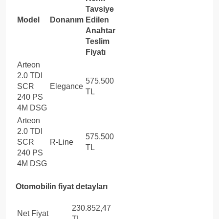
Tavsiye
Model
Donanım
Edilen
Anahtar
Teslim
Fiyatı
Arteon
2.0 TDI
575.500
SCR
Elegance
TL
240 PS
4M DSG
Arteon
2.0 TDI
575.500
SCR
R-Line
TL
240 PS
4M DSG
Otomobilin fiyat detayları
230.852,47
Net Fiyat
TL