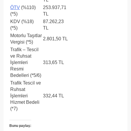
ÖTV
(%110)
253.937,71
(*5)
TL
KDV (%18)
87.262,23
(*5)
TL
Motorlu Taşıtlar
2.801,50 TL
Vergisi (*5)
Trafik – Tescil
ve Ruhsat
İşlemleri
313,65 TL
Resmi
Bedelleri (*5/6)
Trafik Tescil ve
Ruhsat
İşlemleri
332,44 TL
Hizmet Bedeli
(*7)
Bunu paylaş: