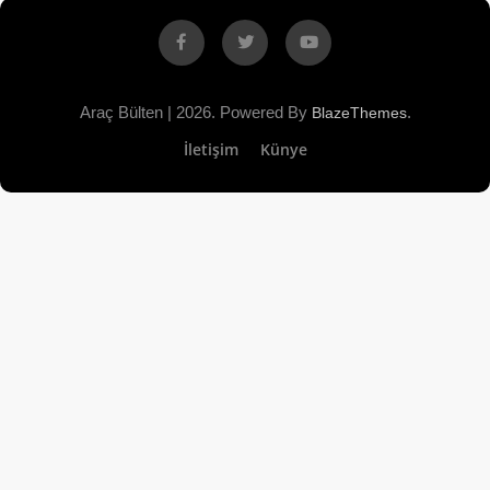
Facebook
X
YouTube
Araç Bülten | 2026. Powered By
.
BlazeThemes
İletişim
Künye