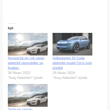
İlgili
Avrupa’da en çok satan
Volkswagen ID.Code
elektrikli otomobiller ve
elektrikli model Çin’e özel
fiyatları
üretildi
26 Nisan 2023
29 Nisan 2024
"Araç Haberleri" içinde
"Araç Haberleri" içinde
Tesla ne zaman