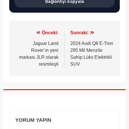
Bağlantıyı kopyala
Yazı
Önceki:
Sonraki:
gezinmesi
Jaguar Land
2024 Audi Q8 E-Tron
Rover’ın yeni
285 Mil Menzile
markası JLR olarak
Sahip Lüks Elektrikli
resmileşti
SUV
YORUM YAPIN