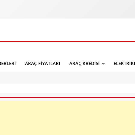
ERLERI
ARAÇ FIYATLARI
ARAÇ KREDISI
ELEKTRIK