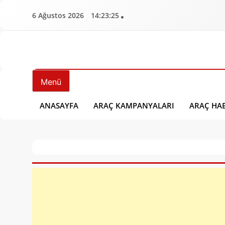
İçeriğe
6 Ağustos 2026
14:23:26
geç
Aracbulten.Com
Araç Bülten
Menü
ANASAYFA
ARAÇ KAMPANYALARI
ARAÇ HAB