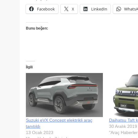
Facebook
X
LinkedIn
Whats
Bunu beğen:
İlgili
Suzuki eVX Concept elektrikli araç
Daihatsu Taft 
tanıtıldı
30 Aralık 2019
13 Ocak 2023
"Araç Haberleri