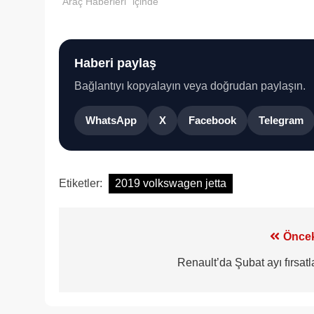
"Araç Haberleri" içinde
Haberi paylaş
Bağlantıyı kopyalayın veya doğrudan paylaşın.
WhatsApp
X
Facebook
Telegram
Etiketler:
2019 volkswagen jetta
Yazı
Öncek
gezinmesi
Renault’da Şubat ayı fırsatl