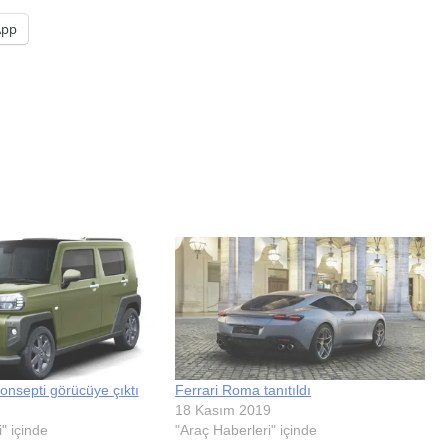
App
konsepti görücüye çıktı
Ferrari Roma tanıtıldı
18 Kasım 2019
" içinde
"Araç Haberleri" içinde