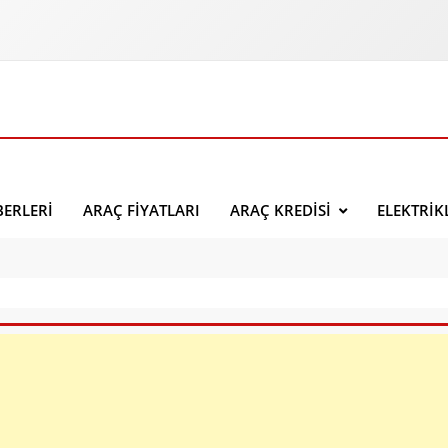
ERLERI
ARAÇ FIYATLARI
ARAÇ KREDISI
ELEKTRIK