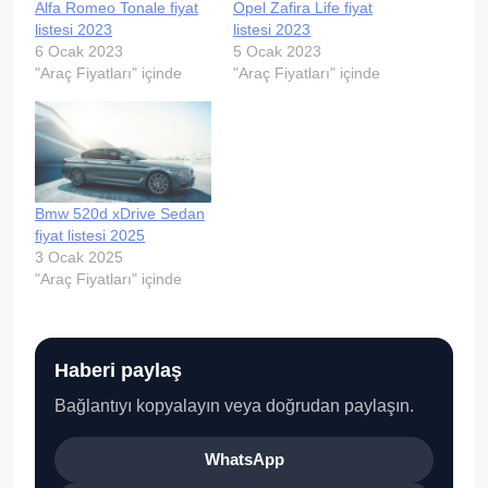
Alfa Romeo Tonale fiyat
Opel Zafira Life fiyat
listesi 2023
listesi 2023
6 Ocak 2023
5 Ocak 2023
"Araç Fiyatları" içinde
"Araç Fiyatları" içinde
Bmw 520d xDrive Sedan
fiyat listesi 2025
3 Ocak 2025
"Araç Fiyatları" içinde
Haberi paylaş
Bağlantıyı kopyalayın veya doğrudan paylaşın.
WhatsApp