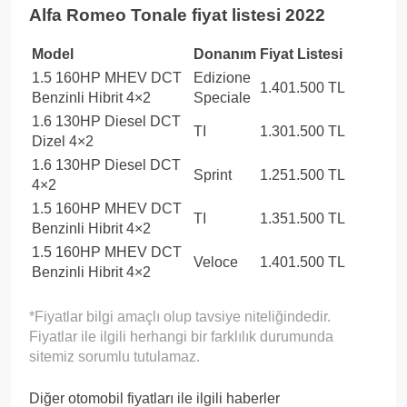
Alfa Romeo Tonale fiyat listesi 2022
Model
Donanım
Fiyat Listesi
1.5 160HP MHEV DCT
Edizione
1.401.500 TL
Benzinli Hibrit 4×2
Speciale
1.6 130HP Diesel DCT
TI
1.301.500 TL
Dizel 4×2
1.6 130HP Diesel DCT
Sprint
1.251.500 TL
4×2
1.5 160HP MHEV DCT
TI
1.351.500 TL
Benzinli Hibrit 4×2
1.5 160HP MHEV DCT
Veloce
1.401.500 TL
Benzinli Hibrit 4×2
*Fiyatlar bilgi amaçlı olup tavsiye niteliğindedir.
Fiyatlar ile ilgili herhangi bir farklılık durumunda
sitemiz sorumlu tutulamaz.
Diğer otomobil fiyatları ile ilgili haberler