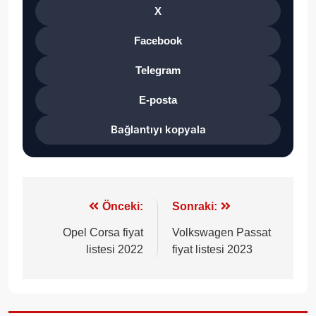
X
Facebook
Telegram
E-posta
Bağlantıyı kopyala
Yazı
Önceki:
Sonraki:
gezinmesi
Opel Corsa fiyat
Volkswagen Passat
listesi 2022
fiyat listesi 2023