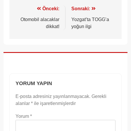
Yazı
Önceki:
Sonraki:
gezinmesi
Otomobil alacaklar
Yozgat’ta TOGG’a
dikkat!
yoğun ilgi
YORUM YAPIN
E-posta adresiniz yayınlanmayacak.
Gerekli
alanlar
*
ile işaretlenmişlerdir
Yorum
*