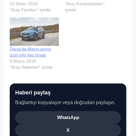
10 Nisan 2018
"Araç Kampanyaları"
"Araç Fiyatları" içinde
içinde
Dacia’da Mayıs ayına
özel sıfır faiz fırsatı
9 Mayıs 2018
"Araç Haberleri" içinde
Haberi paylaş
Bağlantıyı kopyalayın veya doğrudan paylaşın.
WhatsApp
X