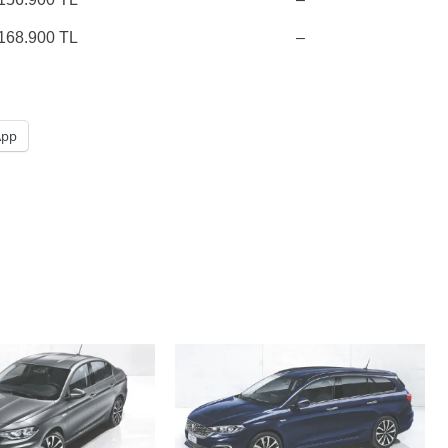
168.900 TL
–
App