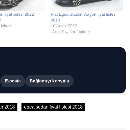
 fiyat listesi 2022
Fiat Egea Station Wagon fiyat listesi
2
2019
 içinde
10 Aralık 2019
"Araç Fiyatları" içinde
Bağlantıyı kopyala
E-posta
an 2018
egea sedan fiyat listesi 2018