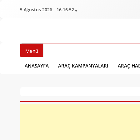
İçeriğe
5 Ağustos 2026
16:16:53
geç
Aracbulten.Com
Araç Bülten
Menü
ANASAYFA
ARAÇ KAMPANYALARI
ARAÇ HAB