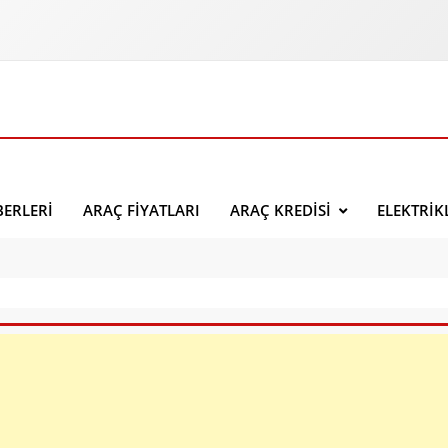
ERLERI
ARAÇ FIYATLARI
ARAÇ KREDISI
ELEKTRIK