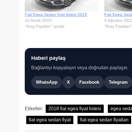
Fiat Egea Sedan fiyat listesi 2019
Fiat Egea Sedan
10 Aralık 2019
5 Ağustos 202
"Araç Fiyatları" içinde
"Araç Fiyatları"
Haberi paylaş
Bağlantıyı kopyalayın veya doğrudan paylaşın.
WhatsApp
X
Facebook
Telegram
Etiketler:
2018 fiat egea fiyat listesi
egea sed
fiat egea sedan fiyat
fiat egea sedan fiyatları