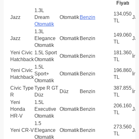
Fiyatı
1.3L
134.050
Jazz
Dream
Otomatik
Benzin
Ja
TL
Otomatik
1.3L
149.060
Jazz
Elegance
Otomatik
Benzin
Ja
TL
Otomatik
Yeni Civic
1.5L Sport
181.360
Otomatik
Benzin
İng
Hatchback
Otomatik
TL
1.5L
Yeni Civic
196.860
Sport+
Otomatik
Benzin
İng
Hatchback
TL
Otomatik
Civic Type
Type R GT
387.855
Düz
Benzin
İng
R
Düz
TL
Yeni
1.5L
206.160
Honda
Executive
Otomatik
Benzin
Ja
TL
HR-V
Otomatik
1.5
273.560
Yeni CR-V
Elegance
Otomatik
Benzin
Ja
TL
Otomatik