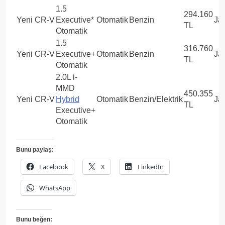
1.5
294.160
Yeni CR-V
Executive*
Otomatik
Benzin
Ja
TL
Otomatik
1.5
316.760
Yeni CR-V
Executive+
Otomatik
Benzin
Ja
TL
Otomatik
2.0L i-
MMD
450.355
Yeni CR-V
Hybrid
Otomatik
Benzin/Elektrik
Ja
TL
Executive+
Otomatik
Bunu paylaş:
Facebook
X
LinkedIn
WhatsApp
Bunu beğen: