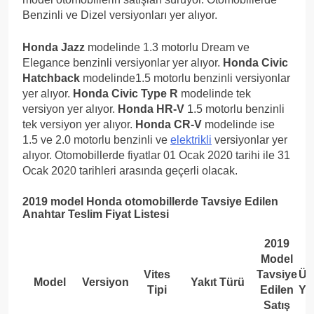
Benzinli ve Dizel versiyonları yer alıyor.
Honda Jazz
modelinde 1.3 motorlu Dream ve
Elegance benzinli versiyonlar yer alıyor.
Honda Civic
Hatchback
modelinde1.5 motorlu benzinli versiyonlar
yer alıyor.
Honda Civic Type R
modelinde tek
versiyon yer alıyor.
Honda HR-V
1.5 motorlu benzinli
tek versiyon yer alıyor.
Honda CR-V
modelinde ise
1.5 ve 2.0 motorlu benzinli ve
elektrikli
versiyonlar yer
alıyor. Otomobillerde fiyatlar 01 Ocak 2020 tarihi ile 31
Ocak 2020 tarihleri arasında geçerli olacak.
2019 model
Honda
otomobillerde Tavsiye Edilen
Anahtar Teslim Fiyat Listesi
2019
Model
Vites
Tavsiye
Ür
Model
Versiyon
Yakıt Türü
Tipi
Edilen
Yer
Satış