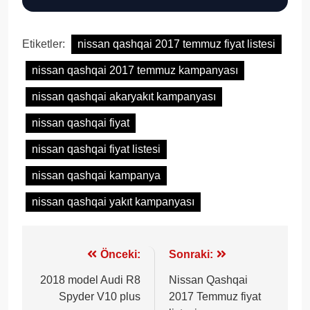
Etiketler:
nissan qashqai 2017 temmuz fiyat listesi
nissan qashqai 2017 temmuz kampanyası
nissan qashqai akaryakıt kampanyası
nissan qashqai fiyat
nissan qashqai fiyat listesi
nissan qashqai kampanya
nissan qashqai yakıt kampanyası
Yazı
Önceki:
Sonraki:
gezinmesi
2018 model Audi R8
Nissan Qashqai
Spyder V10 plus
2017 Temmuz fiyat