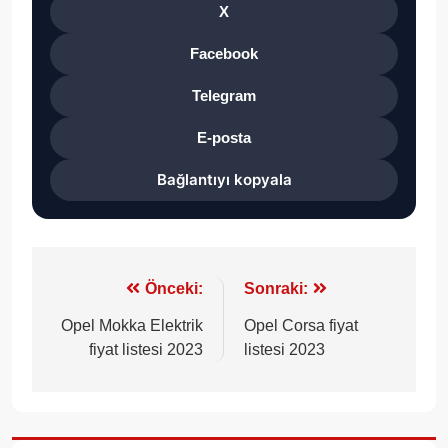
X
Facebook
Telegram
E-posta
Bağlantıyı kopyala
Yazı
Önceki:
Sonraki:
gezinmesi
Opel Mokka Elektrik
Opel Corsa fiyat
fiyat listesi 2023
listesi 2023