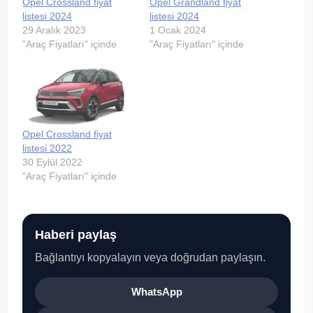
Opel Crossland fiyat
Opel Grandland fiyat
listesi 2024
listesi 2024
29 Aralık 2023
1 Ocak 2024
"Araç Fiyatları" içinde
"Araç Fiyatları" içinde
Opel Crossland fiyat
listesi 2022
30 Eylül 2022
"Araç Fiyatları" içinde
Haberi paylaş
Bağlantıyı kopyalayın veya doğrudan paylaşın.
WhatsApp