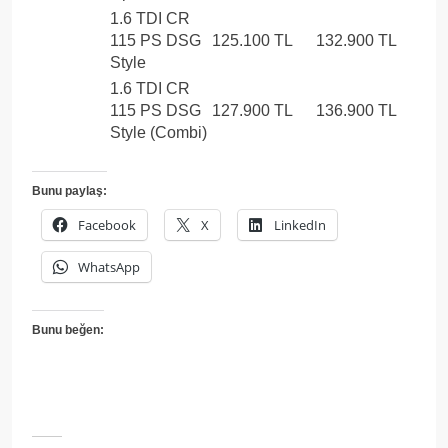
1.6 TDI CR
115 PS DSG
125.100 TL
132.900 TL
Style
1.6 TDI CR
115 PS DSG
127.900 TL
136.900 TL
Style (Combi)
Bunu paylaş:
Facebook
X
LinkedIn
WhatsApp
Bunu beğen: