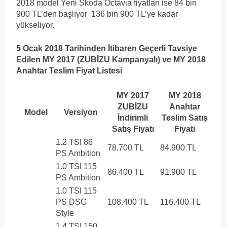
2018 model Yeni Skoda Octavia fiyatları ise 84 bin
900 TL’den başlıyor 136 bin 900 TL’ye kadar
yükseliyor.
5 Ocak 2018 Tarihinden İtibaren Geçerli Tavsiye
Edilen MY 2017 (ZUBİZU Kampanyalı) ve MY 2018
Anahtar Teslim Fiyat Listesi
MY 2017
MY 2018
ZUBİZU
Anahtar
Model
Versiyon
İndirimli
Teslim Satış
Satış Fiyatı
Fiyatı
1.2 TSI 86
78.700 TL
84.900 TL
PS Ambition
1.0 TSI 115
86.400 TL
91.900 TL
PS Ambition
1.0 TSI 115
PS DSG
108.400 TL
116.400 TL
Style
1.4 TSI 150