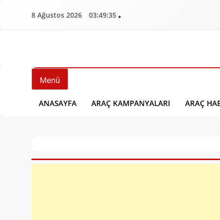
İçeriğe
8 Ağustos 2026
03:49:36
geç
Aracbulten.Com
Araç Bülten
Menü
ANASAYFA
ARAÇ KAMPANYALARI
ARAÇ HAB