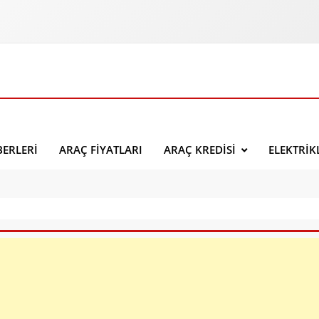
ERLERI
ARAÇ FIYATLARI
ARAÇ KREDISI
ELEKTRIK