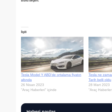
Bunu beğen:
İlgili
Tesla Model Y ABD’de ortalama fiyatın
Tesla ne zaman
altında
Tarih belli oldu
26 Nisan 2023
28 Mart 2023
"Araç Haberleri" içinde
"Araç Haberleri
Haberi paylaş