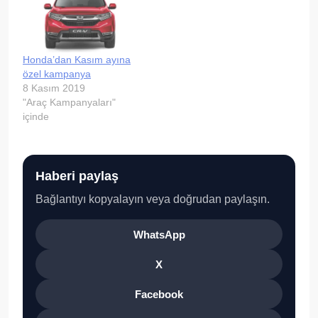
Honda’dan Kasım ayına
özel kampanya
8 Kasım 2019
"Araç Kampanyaları"
içinde
Haberi paylaş
Bağlantıyı kopyalayın veya doğrudan paylaşın.
WhatsApp
X
Facebook