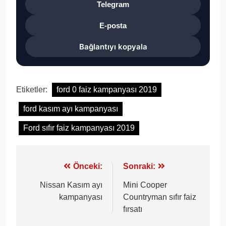
Telegram
E-posta
Bağlantıyı kopyala
Etiketler:
ford 0 faiz kampanyası 2019
ford kasım ayı kampanyası
Ford sıfır faiz kampanyası 2019
Yazı
Önceki:
Sonraki:
gezinmesi
Nissan Kasım ayı
Mini Cooper
kampanyası
Countryman sıfır faiz
fırsatı