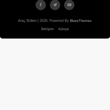
Facebook
X
YouTube
Araç Bülten | 2026. Powered By
.
BlazeThemes
İletişim
Künye